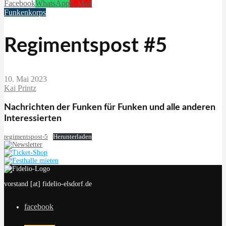
Facebook
WhatsApp
E-Mail
Funkenkorps
Regimentspost #5
10. Mai 2023
Kai Printz
Nachrichten der Funken für Funken und alle anderen
Interessierten
regimentspost-5
Herunterladen
vorstand [at] fidelio-elsdorf.de
facebook